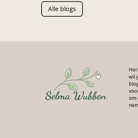
Alle blogs
Herk
wil 
blo
voor
om 
nem