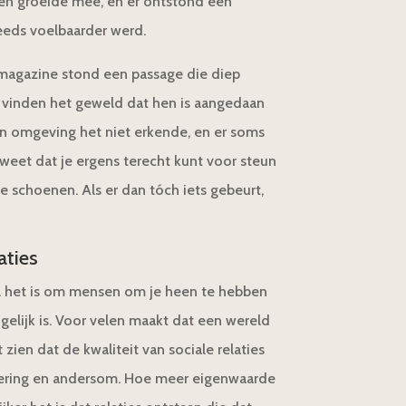
wen groeide mee, en er ontstond een
eeds voelbaarder werd.
magazine stond een passage die diep
 vinden het geweld dat hen is aangedaan
un omgeving het niet erkende, en er soms
 weet dat je ergens terecht kunt voor steun
 je schoenen. Als er dan tóch iets gebeurt,
aties
el het is om mensen om je heen te hebben
gelijk is. Voor velen maakt dat een wereld
 zien dat de kwaliteit van sociale relaties
ering en andersom. Hoe meer eigenwaarde