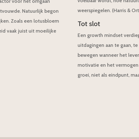
voelbaar wordt, hoe natuurli
actor voor het omgaan
weerspiegelen. (Harris & Or
ntvouwde. Natuurlijk begon
jken. Zoals een lotusbloem
Tot slot
d vaak juist uit moeilijke
Een growth mindset verdiep
uitdagingen aan te gaan, te
bewegen wanneer het leven 
motivatie en het vermogen 
groei, niet als eindpunt, ma