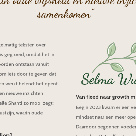
in oude wijsheid en nieuwe inzi
samenkomen”
gelmatig teksten over
is gegroeid, omdat het in
oorden ontstaan vanuit
 om iets door te geven dat
en werkt helend: het opent
 en nieuwe inzichten
Van fixed naar growth m
lle Shanti zo mooi zegt:
Begin 2023 kwam er een ver
stzijn, waarin oude
mindset naar een meer open,
”
Daardoor begonnen voedend
diep?