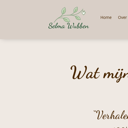
Home
Over 
Wat mijn
“Verhale