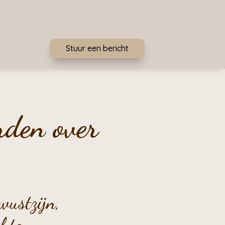
Stuur een bericht
rden over
wustzijn,