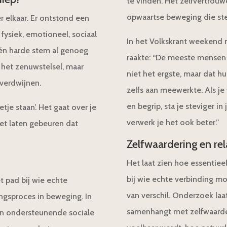
te vinden. Het zelfvertrou
opwaartse beweging die st
r elkaar. Er ontstond een
fysiek, emotioneel, sociaal
In het Volkskrant weekend 
één harde stem al genoeg
raakte: “De meeste mensen
n het zenuwstelsel, maar
niet het ergste, maar dat h
 verdwijnen.
zelfs aan meewerkte. Als je
en begrip, sta je steviger in
tje staan’. Het gaat over je
verwerk je het ook beter.”
iet laten gebeuren dat
Zelfwaardering en rel
Het laat zien hoe essentie
bij wie echte verbinding mo
 pad bij wie echte
van verschil. Onderzoek laat
ngsproces in beweging. In
samenhangt met zelfwaard
Een ondersteunende sociale